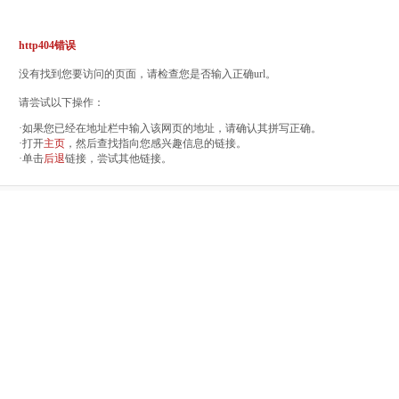
http404错误
没有找到您要访问的页面，请检查您是否输入正确url。
请尝试以下操作：
·如果您已经在地址栏中输入该网页的地址，请确认其拼写正确。
·打开
主页
，然后查找指向您感兴趣信息的链接。
·单击
后退
链接，尝试其他链接。