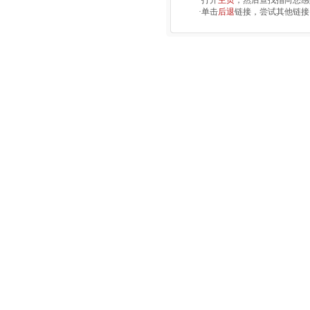
·打开
主页
，然后查找指向您感
·单击
后退
链接，尝试其他链接