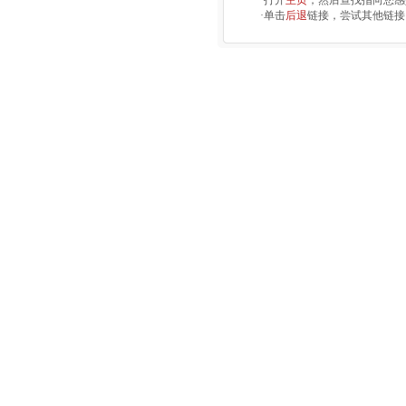
·打开
主页
，然后查找指向您感
·单击
后退
链接，尝试其他链接