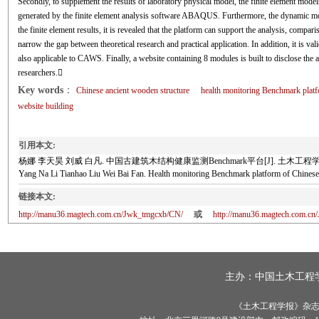
Secondly, to supplement the results of laboratory physical model, the finite element model
generated by the finite element analysis software ABAQUS. Furthermore, the dynamic monit
the finite element results, it is revealed that the platform can support the analysis, compa
narrow the gap between theoretical research and practical application. In addition, it is va
also applicable to CAWS. Finally, a website containing 8 modules is built to disclose the a
researchers.
Key words
：
Chinese ancient wooden structure
health monitoring Benchmark plat
website building
引用本文:
杨娜 李天昊 刘威 白凡. 中国古建筑木结构健康监测Benchmark平台[J]. 土木工程学报, 2022
Yang Na Li Tianhao Liu Wei Bai Fan. Health monitoring Benchmark platform of Chin
链接本文:
http://manu36.magtech.com.cn/Jwk_tmgcxb/CN/
或
http://manu36.magtech.com.c
主办：
中国土木工程
《土木工程学报》杂志社有