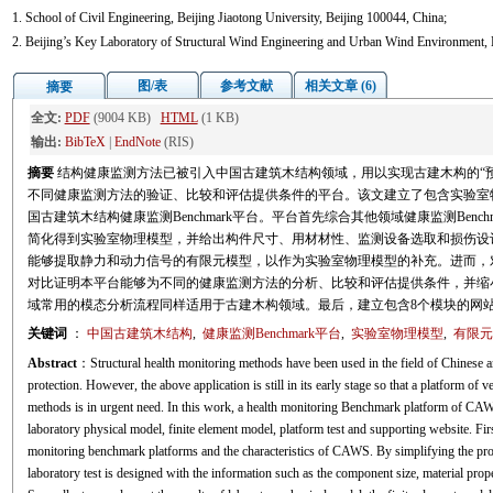
1. School of Civil Engineering, Beijing Jiaotong University, Beijing 100044, China;
2. Beijing’s Key Laboratory of Structural Wind Engineering and Urban Wind Environment, B
图/表
参考文献
相关文章 (6)
摘要
全文:
PDF
(9004 KB)
HTML
(1 KB)
输出:
BibTeX
|
EndNote
(RIS)
摘要
结构健康监测方法已被引入中国古建筑木结构领域，用以实现古建木构的“
不同健康监测方法的验证、比较和评估提供条件的平台。该文建立了包含实验室
国古建筑木结构健康监测Benchmark平台。平台首先综合其他领域健康监测Ben
简化得到实验室物理模型，并给出构件尺寸、用材材性、监测设备选取和损伤设计
能够提取静力和动力信号的有限元模型，以作为实验室物理模型的补充。进而，
对比证明本平台能够为不同的健康监测方法的分析、比较和评估提供条件，并缩
域常用的模态分析流程同样适用于古建木构领域。最后，建立包含8个模块的网
关键词
：
中国古建筑木结构
,
健康监测Benchmark平台
,
实验室物理模型
,
有限元
Abstract
：Structural health monitoring methods have been used in the field of Chinese 
protection. However, the above application is still in its early stage so that a platform of
methods is in urgent need. In this work, a health monitoring Benchmark platform of CAW
laboratory physical model, finite element model, platform test and supporting website. First
monitoring benchmark platforms and the characteristics of CAWS. By simplifying the pro
laboratory test is designed with the information such as the component size, material pr