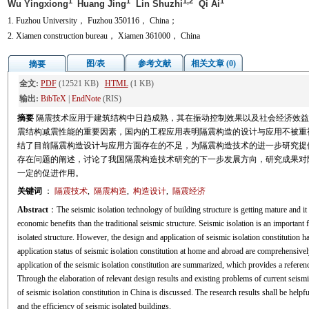
1
1
1,2
1
Wu Yingxiong
Huang Jing
Lin Shuzhi
Qi Ai
1. Fuzhou University， Fuzhou 350116， China；
2. Xiamen construction bureau， Xiamen 361000， China
图/表
参考文献
相关文章 (0)
摘要
全文:
PDF
(12521 KB)
HTML
(1 KB)
输出:
BibTeX
|
EndNote
(RIS)
摘要
隔震技术应用于建筑结构中日趋成熟，其在振动控制效果以及社会经济效益
震结构减震性能的重要因素，国内的工程应用表明隔震构造的设计与应用不被重
结了目前隔震构造设计与应用方面存在的不足，为隔震构造技术的进一步研究提
存在问题的阐述，讨论了我国隔震构造技术研究的下一步发展方向，研究成果对
一定的促进作用。
关键词
：
隔震技术
,
隔震构造
,
构造设计
,
隔震经济
Abstract
：The seismic isolation technology of building structure is getting mature and it
economic benefits than the traditional seismic structure. Seismic isolation is an important
isolated structure. However, the design and application of seismic isolation constitution h
application status of seismic isolation constitution at home and abroad are comprehensive
application of the seismic isolation constitution are summarized, which provides a reference
Through the elaboration of relevant design results and existing problems of current seismic
of seismic isolation constitution in China is discussed. The research results shall be help
and the efficiency of seismic isolated buildings.