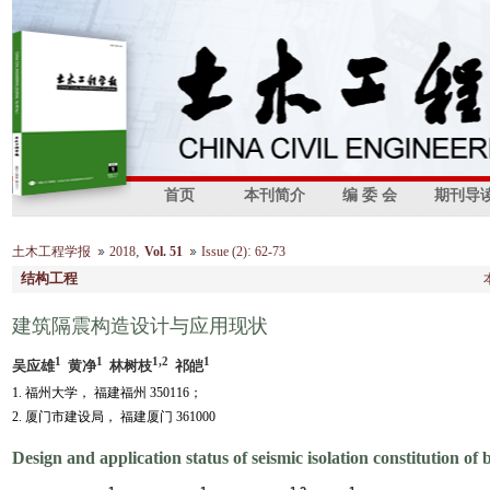
首页
本刊简介
编 委 会
期刊导
,
:
土木工程学报
2018
Vol. 51
Issue (2)
62-73
结构工程
建筑隔震构造设计与应用现状
1
1
1,2
1
吴应雄
黄净
林树枝
祁皑
1. 福州大学， 福建福州 350116；
2. 厦门市建设局， 福建厦门 361000
Design and application status of seismic isolation constitution of 