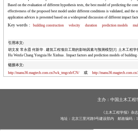
Based on the evaluation of different hypothesis tests, the best model of predicting the con
effectiveness of the proposed best model under different conditions is validated, and the 
application advices is presented based on a widespread discussion of different impact fact
Key words
：
building construction
velocity
duration
prediction models
mul
引用本文:
胡文发 常永霞 何新华 . 建筑工程项目工期的影响因素与预测模型[J]. 土木工程学报, 2018, 
Hu Wenfa Chang Yongxia He Xinhua . Impact factors and prediction models of build
链接本文:
http://manu36.magtech.com.cn/Jwk_tmgcxb/CN/
或
http://manu36.magtech.com.c
主办：
中国土木工程
《土木工程学报》杂志社有
地址：北京三里河路9号建设部内 邮政编码：100835 