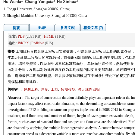
1
1
2
Hu Wenfa
Chang Yongxia
He Xinhua
1. Tongji University, Shanghai 200092, China;
2. Shanghai Maritime University, Shanghai 201306, China
图/表
参考文献
相关文章 (7)
摘要
全文:
PDF
(2691 KB)
HTML
(1 KB)
输出:
BibTeX
|
EndNote
(RIS)
摘要
工期目标直接影响工程项目实施效果，但是影响工程项目工期的因素众多，很难
年212个建筑工程项目的实践数据，首先识别出影响项目工期的主要因素，包括
用途、结构类型等，以及派生因素如标准层面积、单位面积造价等，然后使用多
面对比分析，发现以对数建设速度作为工期模型的因变量更加精确。通过调整不
验，选择最佳工期预测模型。最后验证该预测模型在不同条件变化下的稳定性和
测模型和应用建议。
关键词
：
建筑工程
,
速度
,
工期
,
预测模型
,
多元线性回归
Abstract
：The target of construction duration definitely plays an important role in the 
impact factors may affect construction duration, so that determining a reasonable construc
investigation of 212 building construction projects implemented in 2008-2015 in Shanghai,
total cost, total floor area, total number of floors, height of eaves gutter, excavation depth,
factors, such as area of standard floor and cost per unit floor area, are also identified. F
are obtained by applying the multiple linear regression analysis. A comprehensive compari
construction speed as a dependent variable is more accurate than any other models. By adj