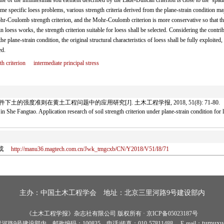
lane of the infinitesimal soil element described by the Lade-Duncan criterion is close to the spati
me specific loess problems, various strength criteria derived from the plane-strain condition ma
r-Coulomb strength criterion, and the Mohr-Coulomb criterion is more conservative so that th
in loess works, the strength criterion suitable for loess shall be selected. Considering the contri
he plane-strain condition, the original structural characteristics of loess shall be fully exploited, 
ed.
th criterion
intermediate principal stress
土的强度准则在黄土工程问题中的应用研究[J]. 土木工程学报, 2018, 51(8): 71-80.
 She Fangtao. Application research of soil strength criterion under plane-strain conditio
或
http://manu36.magtech.com.cn/Jwk_tmgcxb/CN/Y2018/V51/I8/71
主办：
中国土木工程学会
地址：北京三里河路9号建设部内
《土木工程学报》杂志社有限公司 版权所有 · 京ICP备05023187号
tumuxu
9号建设部内 邮政编码：100835 电话/传真：010-57811488 E-mail：