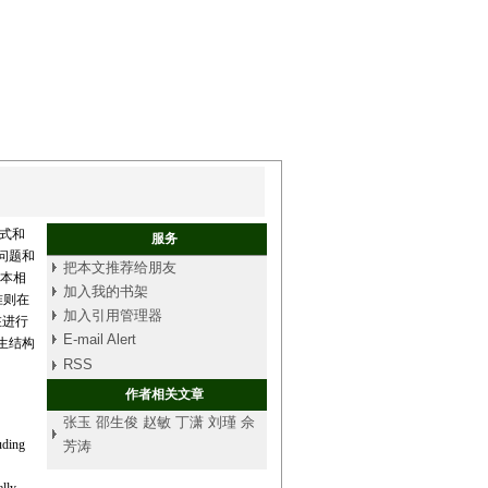
公式和
服务
问题和
把本文推荐给朋友
基本相
加入我的书架
准则在
加入引用管理器
在进行
E-mail Alert
生结构
RSS
作者相关文章
张玉 邵生俊 赵敏 丁潇 刘瑾 佘
uding
芳涛