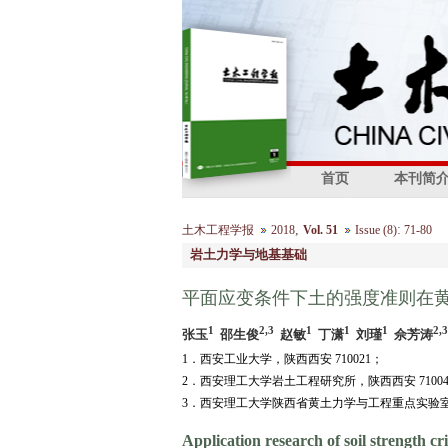
首页
本刊简
,
:
土木工程学报
2018
Vol. 51
Issue (8)
71-80
岩土力学与地基基础
平面应变条件下土的强度准则在
1
2,3
1
1
1
2,3
张玉
邵生俊
赵敏
丁潇
刘瑾
佘芳涛
1．西安工业大学，陕西西安 710021；
2．西安理工大学岩土工程研究所，陕西西安 71004
3．西安理工大学陕西省黄土力学与工程重点实验室，陕
Application research of soil strength cr