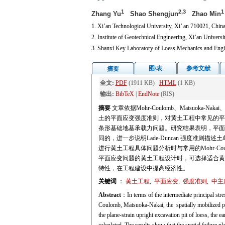
1
2,3
1
Zhang Yu
Shao Shengjun
Zhao Min
1. Xi’an Technological University, Xi’ an 710021, China
2. Institute of Geotechnical Engineering, Xi’an Univers
3. Shanxi Key Laboratory of Loess Mechanics and Engin
图/表
参考文献
摘要
全文:
PDF
(1911 KB)
HTML
(1 KB)
输出:
BibTeX
|
EndNote
(RIS)
摘要
文章依据Mohr-Coulomb、Matsuoka
土的平面应变强度准则，对黄土工程中常见的平
条形基础地基承载力问题。研究结果表明，平面应变
同的，进一步说明Lade-Duncan 强度准
进行黄土工程具体问题分析时与常用的Mohr-Cou
平面应变问题的黄土工程设计时，可选择适合黄
特性，在工程建设中提高经济性。
关键词
：
黄土工程
,
平面应变
,
强度准则
,
中主
Abstract
：In terms of the intermediate principal stres
Coulomb, Matsuoka-Nakai, the spatially mobilized 
the plane-strain upright excavation pit of loess, the e