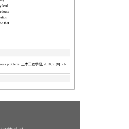
ally
y lead
e loess
bution
so that
n for loess problems. 土木工程学报, 2018, 51(8): 71-
ebao@ccej.net