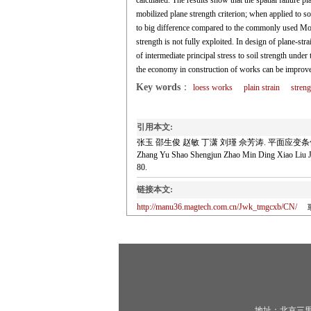
calculated. The results show that the spatial failure p
mobilized plane strength criterion; when applied to so
to big difference compared to the commonly used Moh
strength is not fully exploited. In design of plane-stra
of intermediate principal stress to soil strength under t
the economy in construction of works can be improv
Key words
：
loess works
plain strain
streng
引用本文:
张玉 邵生俊 赵敏 丁潇 刘瑾 佘芳涛. 平面应变条件下
Zhang Yu Shao Shengjun Zhao Min Ding Xiao Liu Jin
80.
链接本文:
http://manu36.magtech.com.cn/Jwk_tmgcxb/CN/
地址：北京三里河路