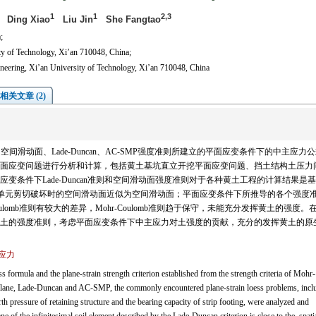
1
1
2,3
Ding Xiao
Liu Jin
She Fangtao
;
ity of Technology, Xi’an 710048, China;
eering, Xi’an University of Technology, Xi’an 710048, China
相关文章 (2)
-Nakai、空间滑动面、Lade-Duncan、AC-SMP强度准则所建立的平面应变条件下的中主应力
面应变问题进行分析和计算，包括黄土基坑直立开挖平面应变问题、挡土结构土压力
条件下Lade-Duncan准则和空间滑动面强度准则对于各种黄土工程的计算结果是
则描述土单元剪切破坏时的空间滑动面近似为空间滑动面；平面应变条件下所推导的各个强度
lomb准则有较大的差异，Mohr-Coulomb准则趋于保守，未能充分发挥黄土的强度。
土的强度准则，考虑平面应变条件下中主应力对土强度的贡献，充分的发挥黄土的原
应力
s formula and the plane-strain strength criterion established from the strength criteria of Mohr-
plane, Lade-Duncan and AC-SMP, the commonly encountered plane-strain loess problems, incl
arth pressure of retaining structure and the bearing capacity of strip footing, were analyzed and