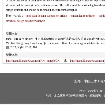
of the structure can be reduced effectively when the inclination angle of tension legs is b
stiffness and the main girder’s motion response. The stiffness of the tension leg foundat
bridge structure and should be focused in the structural design.
Key words
：
long-span floating suspension bridge
tension leg foundation
rand
structural design parameter analysis
引用本文:
魏凯 张枫 廖翔 秦顺全. 张力腿基础刚度对大跨浮式悬索桥风-浪动力响应的影响[J]. 土木工程学报
Wei Kai Zhang Feng Liao Xiang Qin Shunquan. Effect of tension leg foundation stiff
报, 2022, 55(6): 47-61, 101.
链接本文:
http://manu36.magtech.com.cn/Jwk_tmgcxb/CN/
或
http://manu36.magtech.com.c
主办：
中国土木工程
《土木工程学报》杂志社有
地址：北京三里河路9号建设部内 邮政编码：100835 