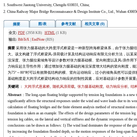
1. Southwest Jiaotong University, Chengdu 610031, China;
2. China Railway Major Bridge Reconnaissance & Design Institute Co., Ltd., Wuhan 43005
图/表
参考文献
相关文章 (0)
摘要
全文:
PDF
(2958 KB)
HTML
(1 KB)
输出:
BibTeX
|
EndNote
(RIS)
摘要
采用张力腿基础的大跨度浮式桥梁是一种新型跨海桥梁体系，由于张力腿结
大。该文构建了浮式桥梁风-浪荷载计算及结构运动响应有限元分析方法，以某
没深度、张力腿拉索倾角等设计参数对张力腿基础横、竖向刚度以及风-浪作用
力响应起主导性作用；通过增加张力腿基础的淹没深度增大结构的竖向刚度，能
为75°～80°时可以有效降低结构的横、竖向运动响应，过小的倾角虽然可以提
基础刚度是大跨浮式桥梁结构动力响应的控制性因素，应对基础设计参数开展重
关键词
：
大跨浮式悬索桥
,
随机风浪荷载
,
张力腿基础刚度
,
动力响应分析
,
结
Abstract
：The long-span floating bridge supported by tension leg foundations is a new ty
significantly affects the structural responses under the wind and wave loads due to its we
calculation of floating bridges and the finite element analysis method of structural motion
foundation is taken as an example. The effects of the design parameters of the tension leg
tension leg cables, on the lateral and vertical stiffness and the dynamic responses of the
conclusions can be drawn as follows: 1) The wind load dominates the response of the girde
by increasing the foundation flooded depth, so the motion responses of the long-span float