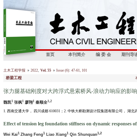
首页
本刊简介
编 委 会
期刊导
,
:
土木工程学报
2022
Vol. 55
Issue (6)
47-61, 101
桥梁工程
张力腿基础刚度对大跨浮式悬索桥风-浪动力响应的影
1
1
1
1,2
魏凯
张枫
廖翔
秦顺全
1. 西南交通大学， 四川成都 610031；2. 中铁大桥勘测设计院集团有限公司， 湖北武汉 
Effect of tension leg foundation stiffness on dynamic responses 
1
1
1
1,2
Wei Kai
Zhang Feng
Liao Xiang
Qin Shunquan