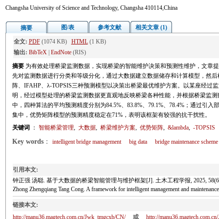
Changsha University of Science and Technology, Changsha 410114,China
图/表
参考文献
相关文章 (1)
摘要
全文:
PDF
(1074 KB)
HTML
(1 KB)
输出:
BibTeX
|
EndNote
(RIS)
摘要
为有效处理桥梁监测数据，实现桥梁的智能维护决策和预测性维护，文章提
先对监测数据进行分类和等级分化，通过大数据建立数据储存和计算模型，然后
阵、IFAHP、λ-TOPSIS三种预测模型以决策出桥梁最优维护方案。以某座
明，经过模型处理的桥梁监测数据更直观地反映桥梁各种性能，并根据桥梁监测数
中，四种算法的平均预测精度分别为84.5%、83.8%、79.1%、78.4%；通过
集中，优势矩阵模型的预测精度稳定在71%，表明该框架有较强的抗干扰性。
关键词
：
智能桥梁管理
,
大数据
,
桥梁维护方案
,
优势矩阵
,
&lambda
,
-TOPSIS
Key words
：
intelligent bridge management
big data
bridge maintenance scheme
引用本文:
钟正强 汤聪. 基于大数据的桥梁智能管理与维护框架[J]. 土木工程学报, 2025, 58(6): 
Zhong Zhengqiang Tang Cong. A framework for intelligent management and maintenan
链接本文:
http://manu36.magtech.com.cn/Jwk_tmgcxb/CN/
或
http://manu36.magtech.com.c