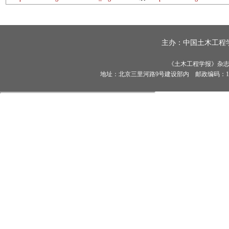
主办：
中国土木工程
《土木工程学报》杂志社有
地址：北京三里河路9号建设部内 邮政编码：100835 