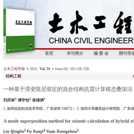
首页
本刊简介
编 委 会
期刊导
,
:
土木工程学报
2021
Vol. 54
Issue (8)
101-110, 128
结构工程
一种基于滞变阻尼假定的混合结构抗震计算模态叠加法
1
2
1
刘庆林
傅学怡
袁雄洲
1. 深圳信息职业技术学院，广东深圳 518172； 2. 深圳大学建筑设计研究院，广东深圳 
A mode superposition method for seismic calculation of hybrid 
1
2
1
Liu Qinglin
Fu Xueyi
Yuan Xiongzhou