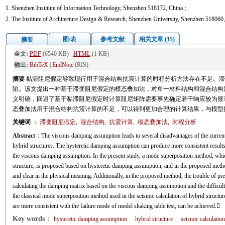
1. Shenzhen Institute of Information Technology, Shenzhen 518172, China；
2. The Institute of Architecture Design & Research, Shenzhen University, Shenzhen 518060
图/表
参考文献
相关文章 (15)
摘要
全文:
PDF
(6540 KB)
HTML
(1 KB)
输出:
BibTeX
|
EndNote
(RIS)
摘要
黏滞阻尼假定导致现行用于混合结构抗震计算的时程分析方法存在不足。滞
陷。该文提出一种基于滞变阻尼假定的模态叠加法，对单一材料结构和混合结构
义明确，回避了基于黏滞阻尼假定时计算阻尼矩阵需要事先确定若干响应较为显
态叠加法用于混合结构抗震计算的不足，可以得到更加合理的计算结果，与模型
关键词
：
滞变阻尼假定
,
混合结构
,
抗震计算
,
模态叠加法
,
时程分析
Abstract
：The viscous damping assumption leads to several disadvantages of the current 
hybrid structures. The hysteretic damping assumption can produce more consistent result
the viscous damping assumption. In the present study, a mode superposition method, which 
structure, is proposed based on hysteretic damping assumption, and in the proposed meth
and clear in the physical meaning. Additionally, in the proposed method, the trouble of p
calculating the damping matrix based on the viscous damping assumption and the difficulty
the classical mode superposition method used in the seismic calculation of hybrid structu
are more consistent with the failure mode of model shaking table test, can be achieved.
Key words
：
hysteretic damping assumption
hybrid structure
seismic calculation