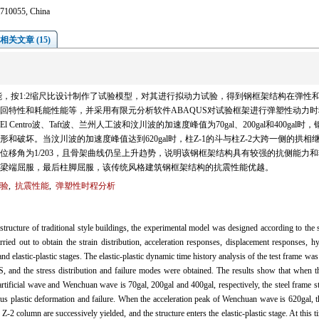
n 710055, China
相关文章 (15)
，按1:2缩尺比设计制作了试验模型，对其进行拟动力试验，得到钢框架结构在弹性
回特性和耗能性能等，并采用有限元分析软件ABAQUS对试验框架进行弹塑性动力时
tro波、Taft波、兰州人工波和汶川波的加速度峰值为70gal、200gal和400gal时
破坏。当汶川波的加速度峰值达到620gal时，柱Z-1的斗与柱Z-2大跨一侧的拱相
位移角为1/203，且骨架曲线仍呈上升趋势，说明该钢框架结构具有较强的抗侧能力和
梁端屈服，最后柱脚屈服，该传统风格建筑钢框架结构的抗震性能优越。
验
,
抗震性能
,
弹塑性时程分析
 structure of traditional style buildings, the experimental model was designed according to the 
ied out to obtain the strain distribution, acceleration responses, displacement responses, hy
nd elastic-plastic stages. The elastic-plastic dynamic time history analysis of the test frame was
, and the stress distribution and failure modes were obtained. The results show that when t
rtificial wave and Wenchuan wave is 70gal, 200gal and 400gal, respectively, the steel frame s
obvious plastic deformation and failure. When the acceleration peak of Wenchuan wave is 620gal,
2 column are successively yielded, and the structure enters the elastic-plastic stage. At this t