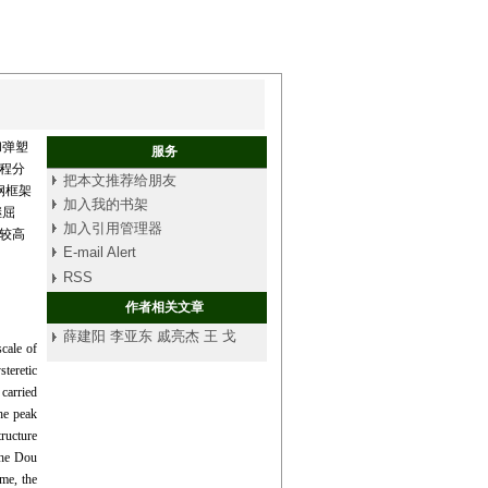
和弹塑
服务
程分
把本文推荐给朋友
，钢框架
加入我的书架
继屈
加入引用管理器
较高
E-mail Alert
RSS
作者相关文章
薛建阳 李亚东 戚亮杰 王 戈
scale of
steretic
 carried
he peak
tructure
 the Dou
ime, the