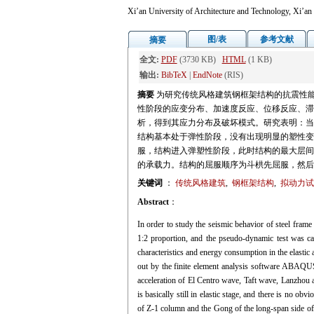
Xi’an University of Architecture and Technology, Xi’a
图/表
参考文献
摘要
全文:
PDF
(3730 KB)
HTML
(1 KB)
输出:
BibTeX
|
EndNote
(RIS)
摘要
为研究传统风格建筑钢框架结构的抗震性能
性阶段的应变分布、加速度反应、位移反应、滞
析，得到其应力分布及破坏模式。研究表明：当El Cen
结构基本处于弹性阶段，没有出现明显的塑性变形和
服，结构进入弹塑性阶段，此时结构的最大层间
的承载力。结构的屈服顺序为斗栱先屈服，然后
关键词
：
传统风格建筑
,
钢框架结构
,
拟动力试
Abstract
：
In order to study the seismic behavior of steel frame
1:2 proportion, and the pseudo-dynamic test was carr
characteristics and energy consumption in the elastic a
out by the finite element analysis software ABAQUS
acceleration of El Centro wave, Taft wave, Lanzhou a
is basically still in elastic stage, and there is no 
of Z-1 column and the Gong of the long-span side of Z-