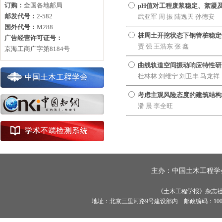
订购：
全国各地邮局
pH值对工程废浆稳定、絮凝
邮发代号：
2-582
武亚军 周 振 陆逸天 孙德安
国外代号：
M288
桩周土开挖状态下钢管桩稳定
广告经营许可证号：
贾 强 王浩东 张 鑫
京海工商广字第8184号
曲线轨道空间振动响应特性研
杜林林 刘维宁 刘卫丰 马龙祥
考虑主观风险态度的建筑结构
潘 晨 李全旺
主办：
中国土木工程学
《土木工程学报》杂志社有限
地址：北京三里河路9号建设部内 邮政编码：100835 电