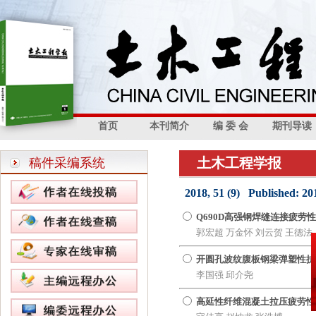
首页
本刊简介
编 委 会
期刊导读
土木工程学报
稿件采编系统
2018, 51 (9) Published: 20
Q690D高强钢焊缝连接疲劳
郭宏超 万金怀 刘云贺 王德法
开圆孔波纹腹板钢梁弹塑性抗
李国强 邱介尧
高延性纤维混凝土拉压疲劳性能