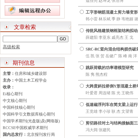
寇佳亮 赵坤龙 张浩博
工字形钢筋混凝土剪力墙变形
韩小雷 林乐斌 季 静 韦艳丽 
文章检索
传统风格建筑钢框架结构拟动
薛建阳 李亚东 戚亮杰 王 戈
高级检索
SRC-RC竖向混合结构损伤
伍 凯 张 贺 岳健广 陈 峰 南 洋
期刊信息
跳跃荷载的功率谱模型研究
主管：
住房和城乡建设部
陈 隽 熊杰程
主办：
中国土木工程学会
大跨度斜拉桥倒Y形混凝土桥
收录：
叶爱君 周连绪 陈 光 王晓伟
Ei核心期刊
中文核心期刊
低速磁浮列车在简支梁上运行
中国科技核心期刊
王党雄 李小珍 耿 杰 文望青
中国科学引文数据库核心期刊
中国学术期刊(光盘版)及(网络版)
剪切路径对土与结构接触面三
RCCSE中国权威学术期刊
冯大阔 张建民
国内总发行：
北京报刊发行局