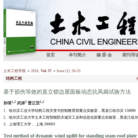
首页
本刊简介
编 委 会
期刊导
,
:
土木工程学报
2024
Vol. 57
Issue (1)
26-33
结构工程
基于损伤等效的直立锁边屋面板动态抗风揭试验方法
1,2
3
1,2
孙瑛
武涛
曹正罡
1、哈尔滨工业大学结构工程灾变与控制教育部重点实验室，黑龙江哈尔滨 150090
2、哈尔滨工业大学土木工程智能防灾减灾工业和信息化部重点实验室，黑龙江哈尔滨 1
3、上海理工大学， 上海 200093
Test method of dynamic wind uplift for standing seam roof plat