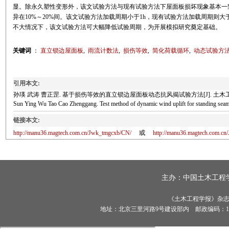
显。除永久塑性变形外，该文试验方法与现有试验方法下屋面板损坏现象基本一
异在10%～20%间。该文试验方法加载周期小于1h，现有试验方法加载周期则大
不大情况下，该文试验方法可大幅降低试验周期，为开展模拟研究奠定基础。
关键词
：
直立锁边屋面板
,
雨流计数法
,
损伤等效
,
简化荷载循环
,
动态试验方
引用本文:
孙瑛 武涛 曹正罡. 基于损伤等效的直立锁边屋面板动态抗风揭试验方法[J]. 土木工程学报, 20
Sun Ying Wu Tao Cao Zhenggang. Test method of dynamic wind uplift for standing s
链接本文:
http://manu36.magtech.com.cn/Jwk_tmgcxb/CN/
或
http://manu36.magtech.com.c
主办：
中国土木工程
《土木工程学报》杂志社有
地址：北京三里河路9号建设部内 邮政编码：100835 