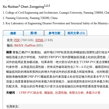
1
1,2,3
Xu Ruitian
Chen Zongping
1. College of Civil Engineering and Architecture, Guangxi University, Nanning 530004, Chi
2. Nanning University, Nanning 530200, China
3. Key Laboratory of Engineering Disaster Prevention and Structural Safety of the Ministr
图/表
参考文献
相关文章 (15)
摘要
全文:
PDF
(7605 KB)
HTML
(1 KB)
输出:
BibTeX
|
EndNote
(RIS)
摘要
聚氯乙烯(PVC耐腐蚀)、碳纤维(CFRP轻质高强)和螺旋筋(强塑性)进
钢筋混凝土的力学性能。为研究CFRPPVC管内置螺旋筋混凝土柱的抗震性能
试件的低周反复加载试验。结果表明：绝大部分试件发生了CFRP-PVC复合管
约束作用，从而提高抗震性能；所有试件破坏延性在2.76～4.35之间，极限层间
螺旋筋间距的增加和剪跨比的增大均使试件的抗剪承载力和延性降低，但对刚度退
能较准确地预测CFRP-PVC螺旋筋复合约束混凝土柱在恒定轴力和反复水平力
混凝土强度显著影响试件的承载力和变形能力，纵筋强度和直径对试件承载力和
匹配关系。所提出的压弯承载力计算方法在较低轴压比和使用普通强度等级混凝
关键词
：
CFRP-PVC组合管
,
螺旋筋
,
抗震性能
,
有限元分析
,
承载力计算
引用本文: